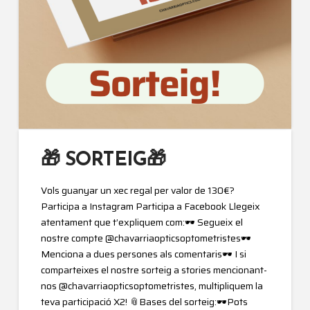
🎁 SORTEIG🎁
Vols guanyar un xec regal per valor de 130€?
Participa a Instagram Participa a Facebook Llegeix
atentament que t’expliquem com:🕶️ Segueix el
nostre compte @chavarriaopticsoptometristes🕶️
Menciona a dues persones als comentaris🕶️ I si
comparteixes el nostre sorteig a stories mencionant-
nos @chavarriaopticsoptometristes, multipliquem la
teva participació X2! 📎Bases del sorteig:🕶️Pots